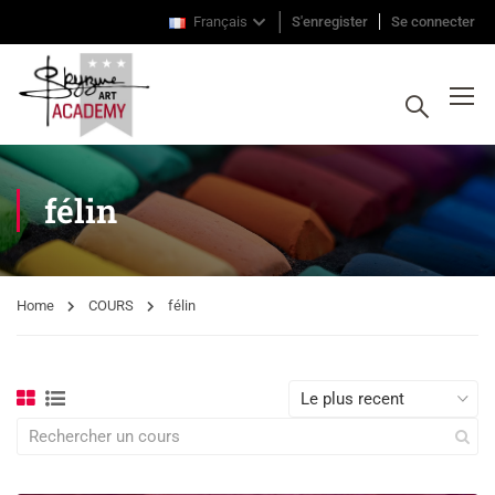
Français
S'enregister
Se connecter
félin
Home
COURS
félin