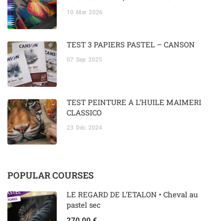
10
Mar
2026
TEST 3 PAPIERS PASTEL – CANSON
07
Sep
2025
TEST PEINTURE À L’HUILE MAIMERI
CLASSICO
23
Déc
2024
POPULAR COURSES
LE REGARD DE L’ÉTALON • Cheval au
pastel sec
270.00 €